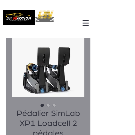
Pédalier SimLab
XP1 Loadcell 2
pédales