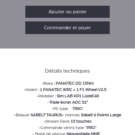
Ajouter au panier
Commander et payer
Détails techniques
-Base
: FANATEC DD 15Nm
-Volant :
1 FANATEC WRC + 1 F1 Wheel V2.5
-Pédalier :
Sim LAB XP1 LoadCell
-
Triple écran AOC 32"
-PC type "
PRO
"
-Baquet
SABELT TAURUS
+ Harnais
Sabelt 6 Points Large
-Stream Deck
15 touches
-Commande vérins type "
PRO
"
- Boite de vitesse
Séquentielle MME