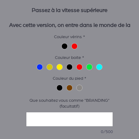
Passez à la vitesse supérieure
Avec cette version, on entre dans le monde de la
compétition. Pensée pour les passionnés et les pilotes
Couleur vérins
*
exigeants, elle offre une immersion bien plus poussée.
Chaque détail du matériel est sélectionné pour vous
approcher au plus près des sensations d'une vraie voitu
Couleur boite
*
de course.
Couleur du pied
*
Que souhaitez vous comme "BRANDING"
(facultatif)
0/500