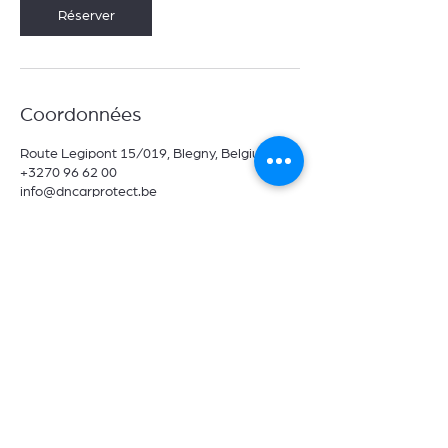
n
Réserver
Coordonnées
Route Legipont 15/019, Blegny, Belgium
+3270 96 62 00
info@dncarprotect.be
DN 6 Motion et DN CAR PROTECT
info@dncarprotect.be
TVA : BE0784378622
IBAN : BE62
7320 6395 3161