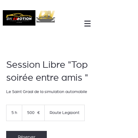
Session Libre "Top
soirée entre amis "
Le Saint Graal de la simulation automobile
500
euros
5 h
5
500 €
Route Legipont
h
Réserver