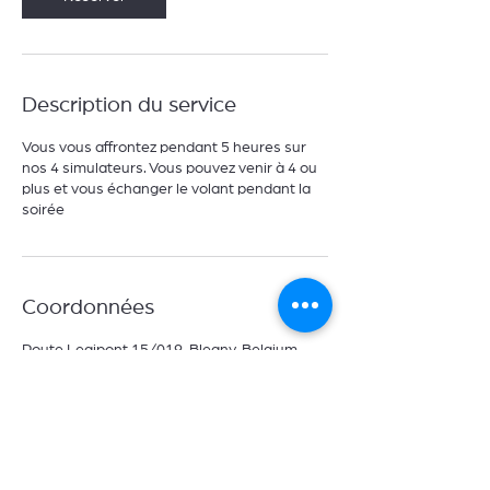
Description du service
Vous vous affrontez pendant 5 heures sur
nos 4 simulateurs. Vous pouvez venir à 4 ou
plus et vous échanger le volant pendant la
soirée
Coordonnées
Route Legipont 15/019, Blegny, Belgium
+3270 96 62 00
info@dncarprotect.be