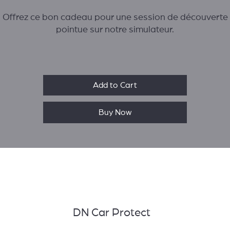
Offrez ce bon cadeau pour une session de découverte
pointue sur notre simulateur.
Il permet de rouler pendant 1 heures en duo ou 30 min à 
personnes.
Add to Cart
Lors d'une session en duo, vous aurez 30 min d'essais
ibres, 15 minutes de qualification et une course de 5 tou
Buy Now
!
ors d'une session en quatuor, vous aurez 20 min d'essa
libres et une course de 3 tours !
DN Car Protect