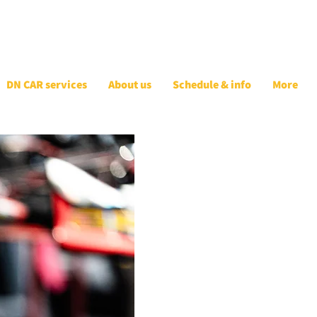
DN CAR services
About us
Schedule & info
More